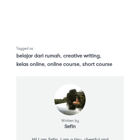
Tagged as
belajar dari rumah
,
creative writing
,
kelas online
,
online course
,
short course
Written by
Sefin
Hi! I am Sefin. I am a tiny, cheerful and