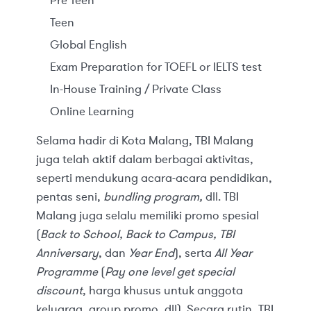
Pre Teen
Teen
Global English
Exam Preparation for TOEFL or IELTS test
In-House Training / Private Class
Online Learning
Selama hadir di Kota Malang, TBI Malang
juga telah aktif dalam berbagai aktivitas,
seperti mendukung acara-acara pendidikan,
pentas seni,
bundling program,
dll. TBI
Malang juga selalu memiliki promo spesial
(
Back to School, Back to Campus, TBI
Anniversary
, dan
Year End
), serta
All Year
Programme
(
Pay one level get special
discount
, harga khusus untuk anggota
keluarga, group promo, dll). Secara rutin, TBI